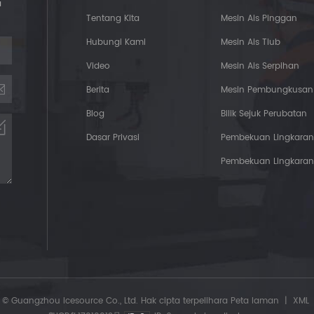
a
Tentang Kita
Mesin Ais Pinggan
Hubungi Kami
Mesin Ais Tiub
Video
Mesin Ais Serpihan
Berita
Mesin Pembungkusan 
Blog
Bilik Sejuk Perubatan
Dasar Privasi
Pembekuan Lingkaran
Pembekuan Lingkaran
© Guangzhou Icesource Co., Ltd. Hak cipta terpelihara
Peta laman
|
XML