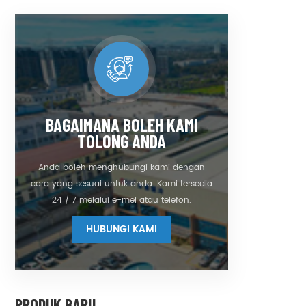
dan ban
raya, p
makanan,
Kami t
juruter
d
BAGAIMANA BOLEH KAMI
TOLONG ANDA
Anda boleh menghubungi kami dengan
cara yang sesuai untuk anda. Kami tersedia
24 / 7 melalui e-mel atau telefon.
HUBUNGI KAMI
PRODUK BARU