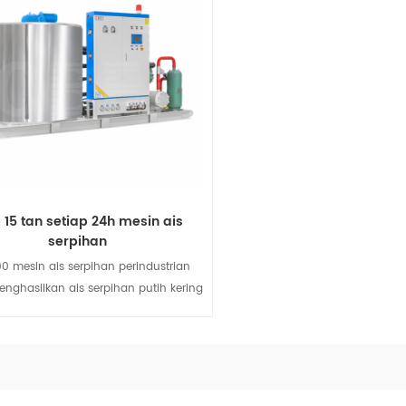
 15 tan setiap 24h mesin ais
serpihan
0 mesin ais serpihan perindustrian
nghasilkan ais serpihan putih kering
ring dengan ketebalan 1.5-2.2m dan
eter 12-45mm. mesin ais serpihan
yai kesan penyejukan yang sangat
mpunyai ciri-ciri kapasiti penyejukan
Lihat butiran
sar dan pembuatan ais yang cepat,