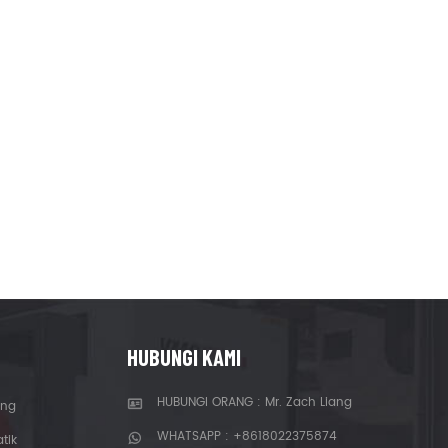
HUBUNGI KAMI
HUBUNGI ORANG : Mr. Zach Liang
ong
WHATSAPP :
+8618022375874
tik