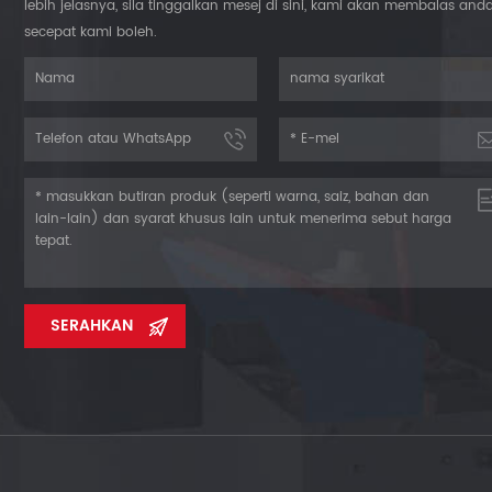
lebih jelasnya, sila tinggalkan mesej di sini, kami akan membalas and
secepat kami boleh.