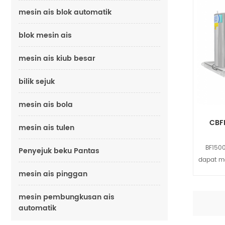
mesin ais blok automatik
blok mesin ais
mesin ais kiub besar
bilik sejuk
mesin ais bola
CBFI
mesin ais tulen
BF1500
Penyejuk beku Pantas
dapat me
dan ke
mesin ais pinggan
diam
mesin pembungkusan ais
mempun
automatik
baik, me
yang be