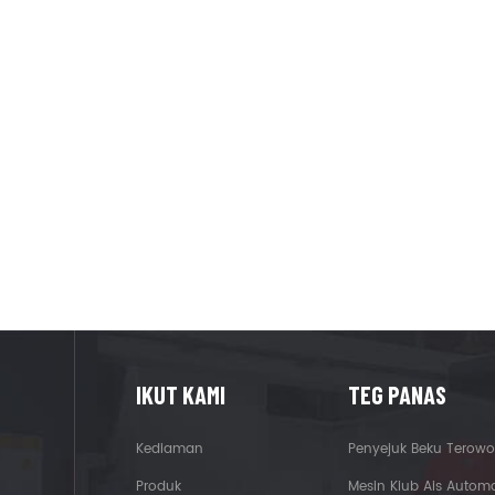
IKUT KAMI
TEG PANAS
Kediaman
Penyejuk Beku Terow
Produk
Mesin Kiub Ais Automa