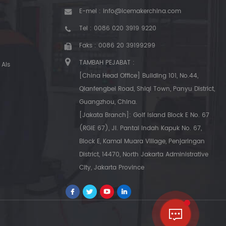
E-mel :
info@icemakerchina.com
Tel :
0086 020 3919 9220
Faks : 0086 20 39199299
TAMBAH PEJABAT :
Ais
[China Head Office] Building 101, No.44,
Qianfengbei Road, Shiqi Town, Panyu District,
Guangzhou, China.
[Jakata Branch]: Golf Island Block E No. 67
(RGIE 67), Jl. Pantai Indah Kapuk No. 67,
Block E, Kamal Muara Village, Penjaringan
District, 14470, North Jakarta Administrative
City, Jakarta Province