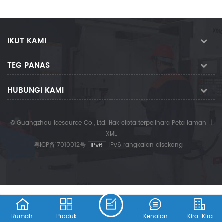
IKUT KAMI
TEG PANAS
HUBUNGI KAMI
© Guangzhou Icesource Co., Ltd. Hak cipta terpelihara
Peta laman
|
XML
粤ICP备17010012号
IPv6 rangkaian disokong
Rumah
Produk
Kenalan
Kira-Kira