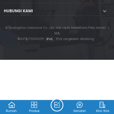
HUBUNGI KAMI
© Guangzhou Icesource Co., Ltd. Hak cipta terpelihara
Peta laman
|
XML
粤ICP备17010012号
IPv6 rangkaian disokong
Rumah
Produk
Kenalan
Kira-Kira