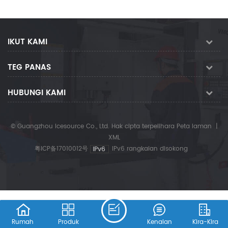
IKUT KAMI
TEG PANAS
HUBUNGI KAMI
© Guangzhou Icesource Co., Ltd. Hak cipta terpelihara
Peta laman
|
XML
粤ICP备17010012号
IPv6 rangkaian disokong
Rumah
Produk
Kenalan
Kira-Kira