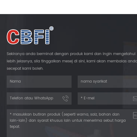
Sekiranya anda berminat dengan produk kami dan ingin mengetahui
lebih jelasnya, sila tinggalkan mesej di sini, kami akan membalas and
secepat kami boleh.