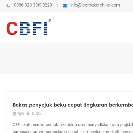
0086 020 3919 9220
info@icemakerchina.com
Bekas penyejuk beku cepat lingkaran berkemb
Apr 19 , 2023
CBFI telah mereka bentuk, membina dan menyediakan dua projek b
termasuk gudang pembekuan cepat , bilik penjerukan statik, penye.