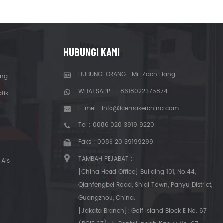
HUBUNGI KAMI
HUBUNGI ORANG : Mr. Zach Liang
ong
WHATSAPP :
+8618022375874
tik
E-mel :
info@icemakerchina.com
Tel :
0086 020 3919 9220
Faks : 0086 20 39199299
TAMBAH PEJABAT :
Ais
[China Head Office] Building 101, No.44,
Qianfengbei Road, Shiqi Town, Panyu District,
Guangzhou, China.
[Jakata Branch]: Golf Island Block E No. 67