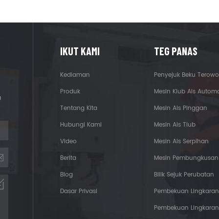
IKUT KAMI
TEG PANAS
Kediaman
Penyejuk Beku Terow
Produk
Mesin Kiub Ais Automa
a
Tentang Kita
Mesin Ais Pinggan
Hubungi Kami
Mesin Ais Tiub
Video
Mesin Ais Serpihan
Berita
Mesin Pembungkusan 
Blog
Bilik Sejuk Perubatan
Dasar Privasi
Pembekuan Lingkaran
Pembekuan Lingkaran