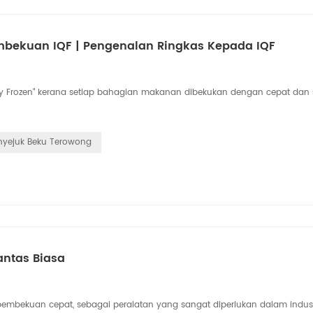
bekuan IQF | Pengenalan Ringkas Kepada IQF
ly Frozen" kerana setiap bahagian makanan dibekukan dengan cepat dan 
nyejuk Beku Terowong
antas Biasa
i pembekuan cepat, sebagai peralatan yang sangat diperlukan dalam indust