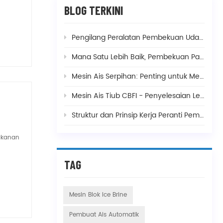
BLOG TERKINI
Pengilang Peralatan Pembekuan Udang dan Suhu Pembekuan
Mana Satu Lebih Baik, Pembekuan Pantas Lingkaran Berganda atau Lingkaran Tunggal, dan Apakah Perbezaannya?
Mesin Ais Serpihan: Penting untuk Memancing, Mencampur Konkrit dan Pembuatan Makanan
Mesin Ais Tiub CBFI - Penyelesaian Lengkap untuk Keperluan Pengeluaran Ais Anda
Struktur dan Prinsip Kerja Peranti Pembekuan Pantas Biasa
akanan
TAG
Mesin Blok Ice Brine
Pembuat Ais Automatik