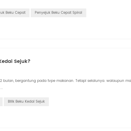
juk Beku Cepat
Penyejuk Beku Cepat Spiral
Kedai Sejuk?
12 bulan, bergantung pada tvpe makanan. Tetapi selalunya. walaupun m
..
Bilik Beku Kedai Sejuk