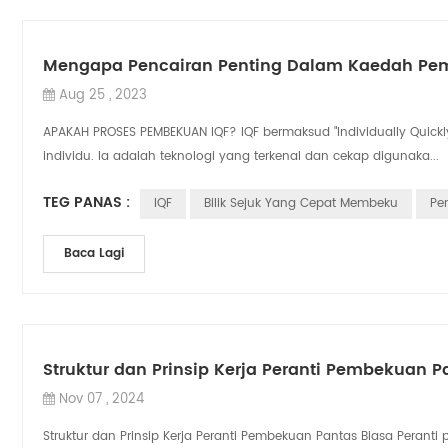
Mengapa Pencairan Penting Dalam Kaedah Pem
Aug 25 , 2023
APAKAH PROSES PEMBEKUAN IQF? IQF bermaksud "Individually Quick
individu. Ia adalah teknologi yang terkenal dan cekap digunaka...
TEG PANAS :
IQF
Bilik Sejuk Yang Cepat Membeku
Pe
Baca Lagi
Struktur dan Prinsip Kerja Peranti Pembekuan P
Nov 07 , 2024
Struktur dan Prinsip Kerja Peranti Pembekuan Pantas Biasa Perant