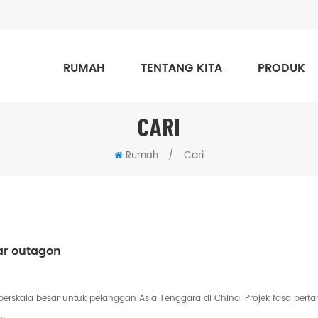
RUMAH
TENTANG KITA
PRODUK
CARI
/
Cari
Rumah
ar outagon
erskala besar untuk pelanggan Asia Tenggara di China. Projek fasa pert
..